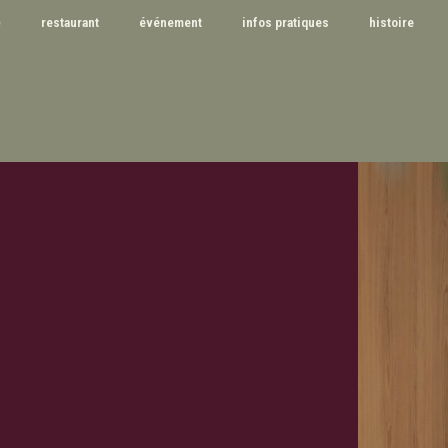
e
restaurant
événement
infos pratiques
histoire