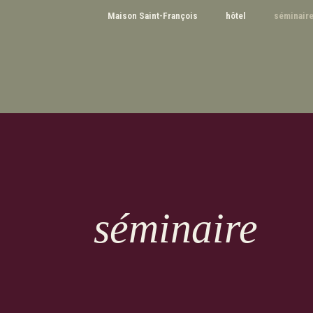
Maison Saint-François
hôtel
séminair
séminaire